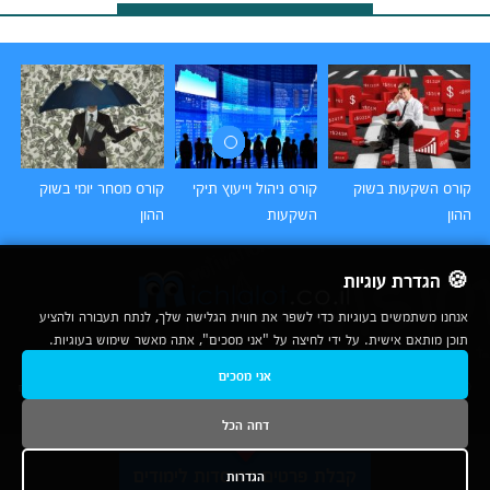
קורס השקעות בשוק
קורס ניהול וייעוץ תיקי
קורס מסחר יומי בשוק
קו
ההון
השקעות
ההון
🍪 הגדרת עוגיות
אנחנו משתמשים בעוגיות כדי לשפר את חווית הגלישה שלך, לנתח תעבורה ולהציע
תוכן מותאם אישית. על ידי לחיצה על "אני מסכים", אתה מאשר שימוש בעוגיות.
2007-2026
אני מסכים
© כל הזכויות שמורות לחברת נרד אונליין בע"מ |
מכללות
|
אודות
|
תנאי שימוש
|
יצירת קשר לפרסום
|
מפת אתר
|
ניתוחים
דחה הכל
נשמח לעמוד לשירותך בטלפון
קבלת פרטים ממוסדות לימודים
הגדרות
1-800-780-760