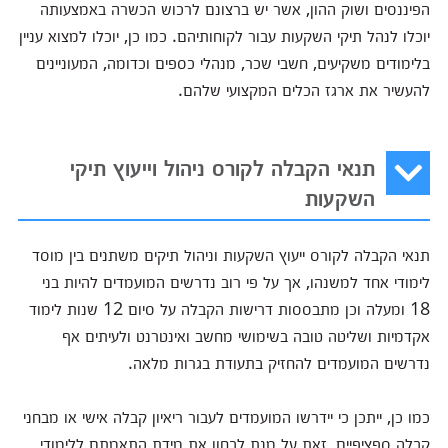
הפיננסים ושוק ההון, אשר יש ברצונם לרכוש הכשרה באמצעותה
יוכלו לנהל תיקי השקעות עבור לקוחותיהם. כמו כן, יוכלו למצוא עניין
בלימודים משקיעים, חשבי שכר, מנהלי כספים וכדומה, המעוניינים
להעשיר את ארגז הכלים המקצועי שלהם.
תנאי הקבלה לקורס ניהול וייעוץ תיקי
השקעות
תנאי הקבלה לקורס ייעוץ השקעות וניהול תיקים משתנים בין מוסד
לימודי אחד למשנהו, אך על פי רוב נדרשים המועמדים להיות בני
18 ומעלה וכן מתבססות דרישות הקבלה על סיום 12 שנות לימוד
אקדמיות ושליטה טובה בשימושי מחשב ואינטרנט ולעיתים אף
נדרשים המועמדים להחזיק בתעודת בגרות מלאה.
כמו כן, ייתכן כי יידרשו המועמדים לעבור ריאיון קבלה אישי או מבחני
קבלה ספציפיים, זאת על מנת לבחון את מידת התאמתם ללימודי