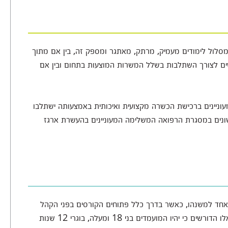
במסלול לימודים מעמיק, מרתק, מאתגר ומספק זה, בין אם מתוך
רשים לצורך השתלבות בשלל המשרות המוצעות בתחום ובין אם
מעוניינים ברכישת הכשרה מקצועית ואיכותית באמצעותה ישתלבו
ונים במסגרת הרפואה המשלימה המעוניינים בהעשרת ארגז
י אחד למשנהו, כאשר בדרך כלל פתוחים הקורסים בפני הקהל
הרחב ואינם מציבים דרישות קבלה כלל, אמנם ישנם כאלו הדורשים כי יהיו המועמדים בני 18 ומעלה, בוגרי 12 שנות