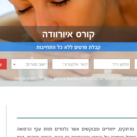
קורס איורוודה
קבלת פרטים ללא כל התחייבות
טלפון נייד:
דואר אלקטרוני:
יישוב מגורים:
ש
נאי השימוש
ומאשר/ת קבלת מידע והצעות בטלפון, בדוא"ל, במסרון וכדומה‎‎
ים מרתקים, ייחודיים ומבוקשים אשר נלמדים תחת ענף הרפואה
ול ושמירה על האיזון וההרמוניה בין הגוף, הנפש והיקום, זאת