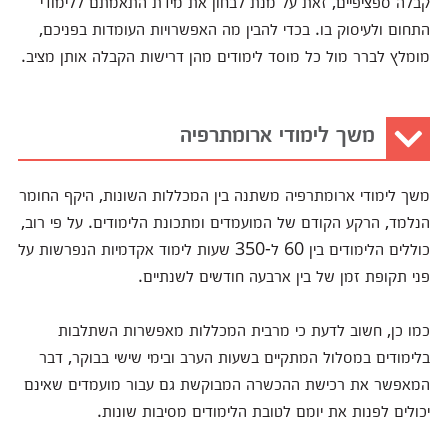
קבלה ספציפיים, זאת על מנת לבחון את מידת התאמתם ללימודי
התחום ולעיסוק בו. בכדי להבין מה האפשרויות העומדות בפניכם,
מומלץ לברר מול כל מוסד לימודים מהן דרישות הקבלה אותן מציב.
משך לימודי ארומתרפיה
משך לימודי ארומתרפיה משתנה בין המכללות השונות, היקף החומר
הנלמד, הרקע הקודם של המועמדים ומתכונת הלימודים. על פי רוב,
כוללים הלימודים בין 60 ל-350 שעות לימוד אקדמיות הנפרשות על
פני תקופת זמן של בין ארבעה חודשים לשנתיים.
כמו כן, חשוב לדעת כי מרבית המכללות מאפשרות השתלבות
בלימודים במסלול המתקיים בשעות הערב ובימי שישי בבוקר, דבר
המאפשר את רכישת ההכשרה המבוקשת גם עבור מועמדים שאינם
יכולים לפנות את יומם לטובת הלימודים מסיבות שונות.