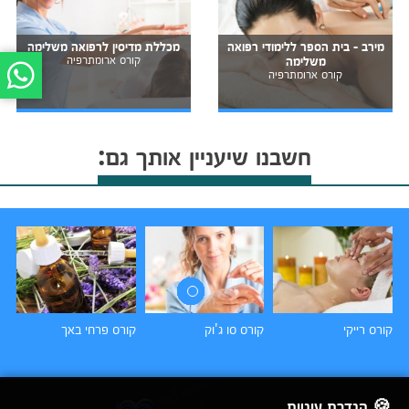
מירב - בית הספר ללימודי רפואה
מכללת מדיסין לרפואה משלימה
משלימה
קורס ארומתרפיה
קורס ארומתרפיה
חשבנו שיעניין אותך גם:
קורס רייקי
קורס סו ג'וק
קורס פרחי באך
קו
🍪 הגדרת עוגיות