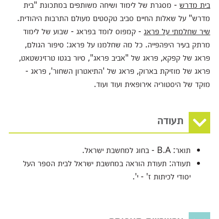
בית מדרש
- מסגרת של לימוד ושיחה משותפים במתכונת "בית
מדרש" על שאלות החיים סביב טקסטים מעולם התרבות היהודית.
שיר שחלמתי על פראג
- קמפוס לומד בפראג - שבוע של לימוד
מרתק בעיר היפהפייה. כל מה שחלמנו על פראג: סיפור הגולם,
פראג של קפקא, פראג של "אביב פראג", סיור בגטו טרזינשטאט,
פראג של מוזיקת בארוק, פראג של 'התיאטרון השחור', פראג -
מוקד של היסטוריה אירופאית ועוד ועוד.
תעודה
תואר:
B.A - בחוג למחשבת ישראל.
תעודה:
תעודת הוראה במחשבת ישראל לבית הספר העל
יסודי לכיתות ז' - י​​​'.