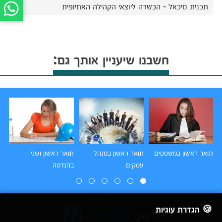
תכנית מיכאל - הכשרה ליוצאי הקהילה האתיופית
חשבנו שיעניין אותך גם:
תואר ראשון במשפטים
תואר ראשון במנהל
תואר ראשון ושני
תו
עסקים
בהנדסה
הו
🍪 הגדרת עוגיות