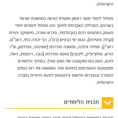
הישראלית.
מסלול לימודי תואר ראשון ותעודת הוראה במחשבת ישראל
באורנים, המכללה האקדמית לחינוך הינו מסלול לימודים ייחודי
העוסק בתחומים רבים כגון:תלמוד, מדרש ואגדה, מיסטיקה יהודית
(קבלה וחסידות), הגות ימי הביניים (רס"ג, רבי יהודה הלוי, רמב"ם,
רמב"ן), תפילה והלכה, מחשבה מודרנית (שפינוזה, מנדלסון, ש"ר
הירש, סולובייצ'יק, לייבוביץ) ופוסט מודרנית (בובר, רוזנצוייג, השל,
לוינס, הגות בפרספקטיבה של נשים ועוד). במהלך הלימודים
מתעסקים הסטודנטים בחיפוש אחר משמעות וחיי רוח בעולם
המודרני ובהגדרות חדשות ורלוונטיות לזהות היהודית בחברה
הישראלית.
תכנית הלימודים
תוכנית הלימודים במסלול לימודי תואר ראשון ותעודת הוראה