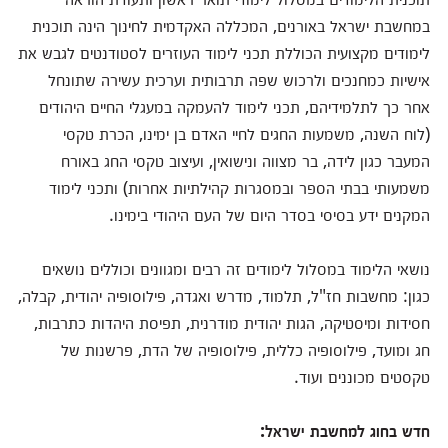
במחשבת ישראל באורנים, המכללה האקדמית לחינוך הינה תוכנית
לימודים מקצועית הכוללת תכני לימוד העוזרים לסטודנטים לגבש את
אישיות כמחנכים ולרכוש שפה תרבותית וערכית עשירה שתונחל
אחר כך לתלמידיהם, תכני לימוד להעמקה במעגלי החיים היהודים
(לוח השנה, משמעות החגים לחיי האדם בן ימינו, הכרת טקסי
המעבר כגון לידה, בר מצווה ונישואין, ועיצוב טקסי החג באורח
משמעותי בבתי הספר ובמסגרות קהילתיות אחרות) ותכני לימוד
המקנים ידע בסיסי בסדר היום של העם היהודי בימינו.
נושאי הלימוד במסלול לימודים זה רבים ומגוונים וכוללים נושאים
כגון: מחשבות חז"ל, תלמוד, מדרש ואגדה, פילוסופיה יהודית, קבלה,
חסידות ומיסטיקה, הגות יהודית מודרנית, תפיסת היהדות כתרבות,
חג ומועד, פילוסופיה כללית, פילוסופיה של הדת, פרשנות של
טקסטים מכוננים ועוד.
חדש בחוג למחשבת ישראל: