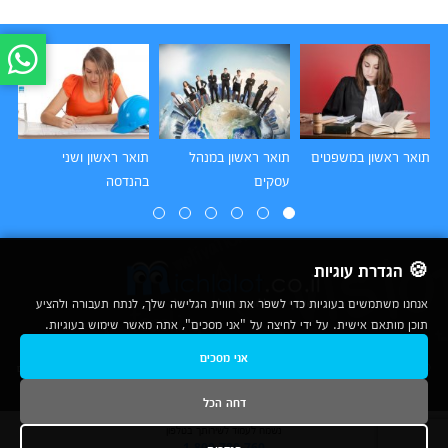
תואר ראשון במשפטים
תואר ראשון במנהל
תואר ראשון ושני
תו
עסקים
בהנדסה
הו
🍪 הגדרת עוגיות
אנחנו משתמשים בעוגיות כדי לשפר את חווית הגלישה שלך, לנתח תעבורה ולהציע
תוכן מותאם אישית. על ידי לחיצה על "אני מסכים", אתה מאשר שימוש בעוגיות.
2007-2026
אני מסכים
© כל הזכויות שמורות לחברת נרד אונליין בע"מ |
מכללות
|
אודות
|
תנאי שימוש
|
יצירת קשר לפרסום
|
מפת אתר
|
ניתוחים
דחה הכל
נשמח לעמוד לשירותך בטלפון
1-800-780-760