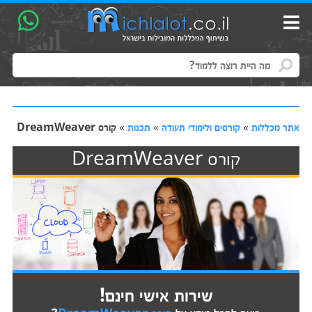
אתר מכללות
»
קורסים ולימודי תעודה
»
תכנות
»
קורס DreamWeaver
קורס DreamWeaver
שירות אישי חינם!