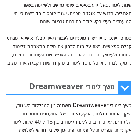
שנות לימוד, בעלי ידע בסיסי ביישומי מחשב ולשליטה בשפה
האנגלית, בדגש על אנגלית טכנית. ישנם קורסים הדורשים כי יהיו
המועמדים בעלי רקע קודם בתוכנות גרפיות שונות.
כמו כן, ייתכן כי יידרשו המועמדים לעבור ריאיון קבלה אישי או מבחני
קבלה ספציפיים, זאת על מנת לבחון את מידת התאמתם ללימודי
התחום ולעיסוק בו. בכדי להבין מה האפשרויות העומדות בפניכם,
מומלץ לברר מול כל מוסד לימודים מהן דרישות הקבלה אותן מציב.
משך לימודי Dreamweaver
משך לימודי Dreamweaver משתנה בין המכללות השונות,
היקף החומר הנלמד, הרקע הקודם של המועמדים ומתכונת
הלימודים. על פי רוב, כוללים הלימודים בין 18 ל-40 שעות לימוד
אקדמיות הנפרשות על פני תקופת זמן של בין חודש לשלושה