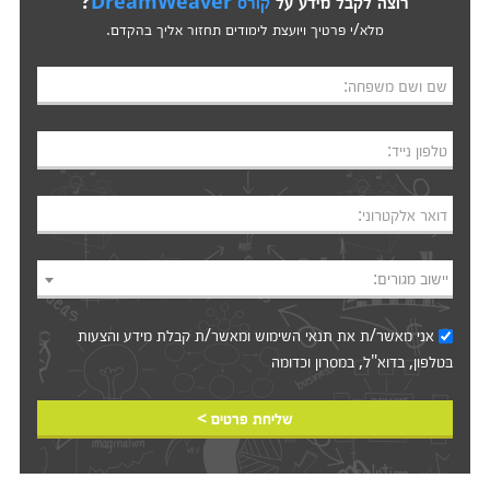
רוצה לקבל מידע על
קורס DreamWeaver
?
מלא/י פרטיך ויועצת לימודים תחזור אליך בהקדם.
שם ושם משפחה:
טלפון נייד:
דואר אלקטרוני:
יישוב מגורים:
אני מאשר/ת את
תנאי השימוש
ומאשר/ת קבלת מידע והצעות
בטלפון, בדוא"ל, במסרון וכדומה‎‎
שליחת פרטים >