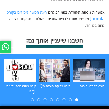
אפשרות נוספת העומדת בפני הבוגרים
הינה המשך לימודים בקורס
Joomla
שיכשיר אותם לבניית אתרים, ניהולם ותחזוקתם בצורה
נוחה במיוחד.
חשבנו שיעניין אותך גם:
קורס מפתחי תוכנה
קורס בדיקת תוכנה QA
קורס ניתוח מסד נתונים
קו
SQL