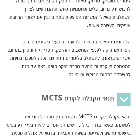
לימודים מעמיק, מרתק, מאתגר ומספק זה, בין אם מתוך כוונה
לרכוש ידע נרחב, כלים ומיומנויות מעשיות הנדרשים לצורך
השתלבות בשלל המשרות המוצעות בתחום ובין אם לצורך הרחבת
אופקים והעשרה אישית.
הלימודים מתאימים במיוחד למועמדים בעלי כישורים טכניים
מפותחים וזיקה לענפי המחשבים וההייטק, חסרי רקע וניסיון בתחום,
אשר יש ברצונם להשתלב בלימודים המהווים הכנה למעבר בחינות
ההסמכה היוקרתיות מטעם חברת מיקרוסופט, זאת על מנת
להשתלב בתחום מבוקש ורווחי זה.
תנאי הקבלה לקורס MCTS
תנאי הקבלה לקורס MCTS משתנים בין מוסד לימודי אחד
למשנהו, כאשר בדרך כלל נדרשים המועמדים להיות בעלי ידע בסיסי
ביישומי מחשב ולשליטה בשפה האנגלית, בדגש על אנגלית טכנית.