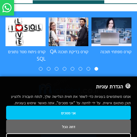
קורס מפתחי תוכנה
קורס בדיקת תוכנה QA
קורס ניתוח מסד נתונים
קו
SQL
🍪 הגדרת עוגיות
אנחנו משתמשים בעוגיות כדי לשפר את חווית הגלישה שלך, לנתח תעבורה ולהציע
תוכן מותאם אישית. על ידי לחיצה על "אני מסכים", אתה מאשר שימוש בעוגיות.
2007-2026
אני מסכים
© כל הזכויות שמורות לחברת נרד אונליין בע"מ |
מכללות
|
אודות
|
תנאי שימוש
|
יצירת קשר לפרסום
|
מפת אתר
|
ניתוחים
דחה הכל
נשמח לעמוד לשירותך בטלפון