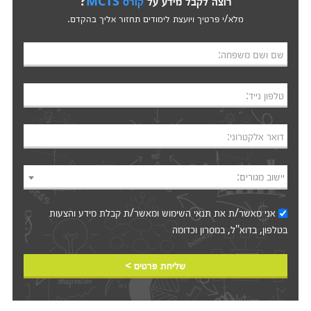
רוצה לקבל מידע על
קורס MCTS
?
מלא/י פרטיך ויועצת לימודים תחזור אליך בהקדם.
שם ושם משפחה:
טלפון נייד:
דואר אלקטרוני:
יישוב מגורים:
אני מאשר/ת את
תנאי השימוש
ומאשר/ת קבלת מידע והצעות
בטלפון, בדוא"ל, במסרון וכדומה‎‎
שליחת פרטים >