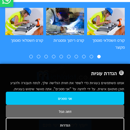
קורס חשמלאי מוסמך
קורס ריתוך ומסגרות
קורס חשמלאי מוסמך
מקוצר
מת
🍪 הגדרת עוגיות
אנחנו משתמשים בעוגיות כדי לשפר את חווית הגלישה שלך, לנתח תעבורה ולהציע
תוכן מותאם אישית. על ידי לחיצה על "אני מסכים", אתה מאשר שימוש בעוגיות.
2007-2026
אני מסכים
© כל הזכויות שמורות לחברת נרד אונליין בע"מ |
מכללות
|
אודות
|
תנאי שימוש
|
יצירת קשר לפרסום
|
מפת אתר
|
ניתוחים
דחה הכל
נשמח לעמוד לשירותך בטלפון
ייעוץ לימודים אישי חינם
הגדרות
1-800-780-760
ובדואר האלקטרוני