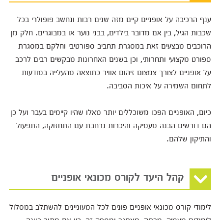
ענף הרכיבה על אופניים קיים מזה שנים רבות ונחשב פופולרי בכל
שכבות הגיל, בין אם מדובר בילדים, בבני נוער או במבוגרים. חלק מן
הרוכבים מבצעים זאת במסגרת תחביב ספורטיבי וחלקם במסגרת
ספורט מקצועי ותחרותי, וכן בשנים האחרונות מבקשים רבים לרכב
על אופניים לצורך צמצום זיהום אוויר כתוצאה מהעלייה במודעות
לתחום השמירה על איכות הסביבה.
כיום, האופניים הפכו משוכללים יותר מאלו שהיו קיימים בעבר ועל כן
הם דורשים הבנה מעמיקה והיכרות נרחבת עם התחזוקה, התפעול
והתיקון שלהם.
קהל היעד לקורס מכונאי אופניים
לימודי קורס מכונאי אופניים פונים לכל המעוניינים להשתלב במסלול
לימודים מעמיק, מרתק, מאתגר ומספק זה, בין אם מתוך כוונה