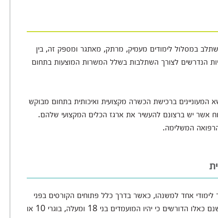
להשתלב במסלול לימודים מעמיק, מרתק, מאתגר ומספק זה, בין
עשיות הנדרשים לצורך השתלבות בשלל המשרות המוצעות בתחום
ושא המעוניינים ברכישת הכשרה מקצועית ואיכותית בתחום מבוקש
פוח אשר יש ברצונם להעשיר את ארגז הכלים המקצועי שלהם.
 הרפואה המשלימה.
ת
 לימודי אחד למשנהו, כאשר בדרך כלל פתוחים הקורסים בפני
הקהל הרחב ואינם מציבים דרישות קבלה כלל, אמנם ישנם כאלו הדורשים כי יהיו המועמדים בני 18 ומעלה, בוגרי 10 או