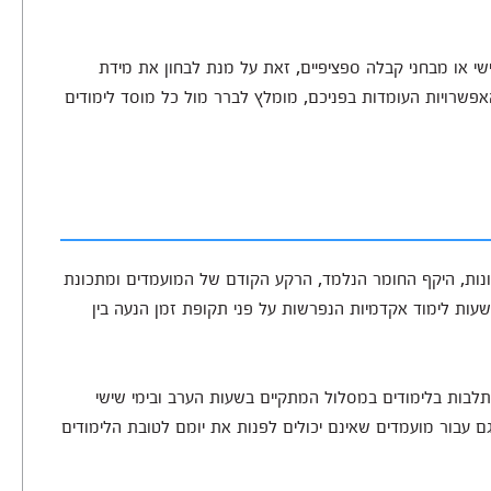
אישי או מבחני קבלה ספציפיים, זאת על מנת לבחון את מידת
אפשרויות העומדות בפניכם, מומלץ לברר מול כל מוסד לימודים
ונות, היקף החומר הנלמד, הרקע הקודם של המועמדים ומתכונת
ימודים. על פי רוב, כוללים הלימודים בין 40 ל-150 שעות לימוד אקדמיות הנפרשות על פני תקופת זמן הנעה בין
לבות בלימודים במסלול המתקיים בשעות הערב ובימי שישי
בור מועמדים שאינם יכולים לפנות את יומם לטובת הלימודים