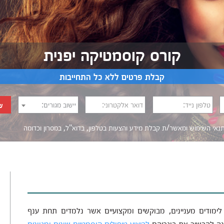
קורס קוסמטיקה יפנית
קבלת פרטים ללא כל התחייבות
טלפון נייד:
דואר אלקטרוני:
יישוב מגורים:
ש
נאי השימוש
ומאשר/ת קבלת מידע והצעות בטלפון, בדוא"ל, במסרון וכדומה‎‎
לימודים מעניינים, מבוקשים ומקצועיים אשר נלמדים תחת ענף
ינה להכשיר את בוגריהם
לביצוע טיפולים קוסמטיים שונים ומגוונים