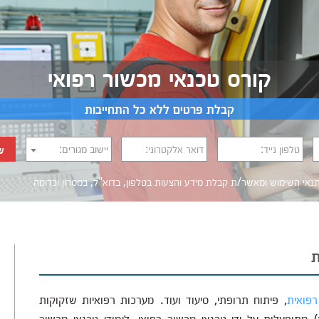
קורס טכנאי מכשור רפואי
קבלת פרטים ללא כל התחייבות
טלפון נייד:
דואר אלקטרוני:
יישוב מגורים:
ש
נאי השימוש
ומאשר/ת קבלת מידע והצעות בטלפון, בדוא"ל, במסרון וכדומה‎‎
ת
פואית
, פיתוח תרופתי, סיעוד ועוד. מערכות רפואיות שזקוקות
) מתופעלות על ידי טכנאי מכשור רפואי. לימודי טכנאי מכשור