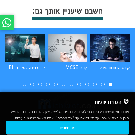
חשבנו שיעניין אותך גם:
קורס אבטחת מידע
קורס MCSE
קורס בינה עסקית - BI
קורס
🍪 הגדרת עוגיות
אנחנו משתמשים בעוגיות כדי לשפר את חווית הגלישה שלך, לנתח תעבורה ולהציע
תוכן מותאם אישית. על ידי לחיצה על "אני מסכים", אתה מאשר שימוש בעוגיות.
2007-2026
אני מסכים
© כל הזכויות שמורות לחברת נרד אונליין בע"מ |
מכללות
|
אודות
|
תנאי שימוש
|
יצירת קשר לפרסום