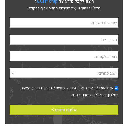
רוצה לקבל מידע על
קורס CCIP
?
מלא/י פרטיך ויועצת לימודים תחזור אליך בהקדם.
שם ושם משפחה:
טלפון נייד:
דואר אלקטרוני:
יישוב מגורים:
אני מאשר/ת את
תנאי השימוש
ומאשר/ת קבלת מידע והצעות
בטלפון, בדוא"ל, במסרון וכדומה‎‎
שליחת פרטים >