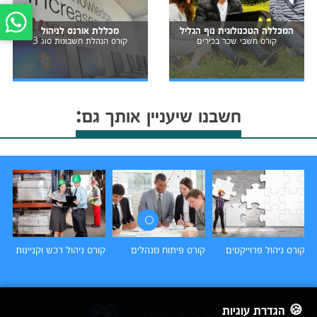
המכללה הטכנולוגית נוף הגליל
מכללת אורנס לניהול
קורס חשבי שכר בכירים
קורס הנהלת חשבונות סוג 3
חשבנו שיעניין אותך גם:
קורס ניהול פרוייקטים
קורס פיתוח מנהלים
קורס ניהול רכש וקניינות
קו
🍪 הגדרת עוגיות