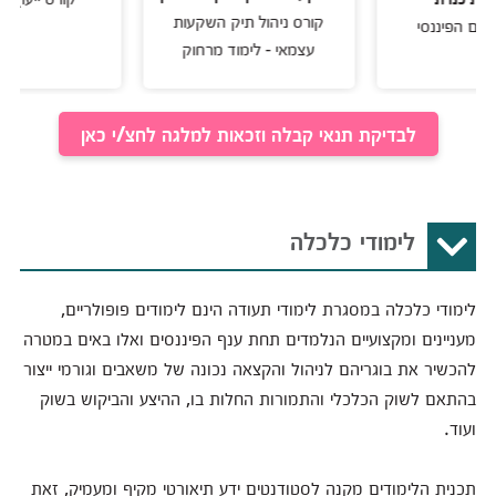
קורס ניהול תיק השקעות
פיננסי
עצמאי - לימוד מרחוק
לבדיקת תנאי קבלה וזכאות למלגה לחצ/י כאן
לימודי כלכלה
לימודי כלכלה במסגרת לימודי תעודה הינם לימודים פופולריים,
מעניינים ומקצועיים הנלמדים תחת ענף הפיננסים ואלו באים במטרה
להכשיר את בוגריהם לניהול והקצאה נכונה של משאבים וגורמי ייצור
בהתאם לשוק הכלכלי והתמורות החלות בו, ההיצע והביקוש בשוק
ועוד.
תכנית הלימודים מקנה לסטודנטים ידע תיאורטי מקיף ומעמיק, זאת