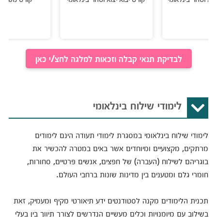
לבדיקת תנאי קבלה וזכאות למלגה לחצ/י כאן
לימודי שילוח בינלאומי
לימודי שילוח בינלאומי במסגרת לימודי תעודה הינם לימודים
מרתקים, מקצועיים ומיוחדים אשר באים במטרה להכשיר את
בוגריהם לשילוח (העברה) של חפצים, אנשים פרטיים, סחורות,
חומרי גלם ומטענים בין מדינות שונות ברחבי העולם.
תכנית הלימודים מקנה לסטודנטים ידע תיאורטי מקיף ומעמיק, זאת
בשילוב עם מיומנויות וכלים מעשיים הנדרשים לצורך תיווך בין בעלי