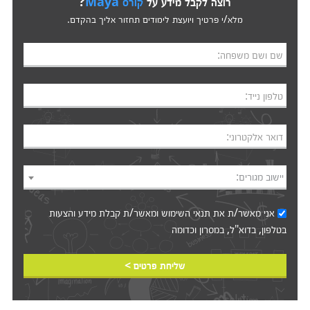
רוצה לקבל מידע על
קורס Maya
?
מלא/י פרטיך ויועצת לימודים תחזור אליך בהקדם.
שם ושם משפחה:
טלפון נייד:
דואר אלקטרוני:
יישוב מגורים:
אני מאשר/ת את
תנאי השימוש
ומאשר/ת קבלת מידע והצעות
בטלפון, בדוא"ל, במסרון וכדומה‎‎
שליחת פרטים >