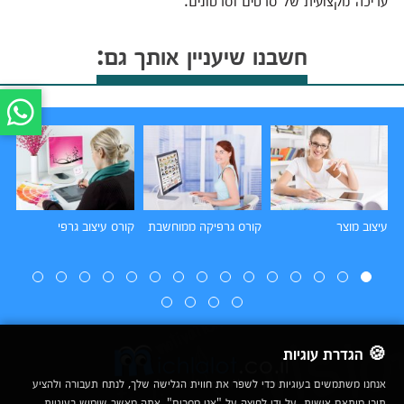
חשבנו שיעניין אותך גם:
עיצוב מוצר
קורס גרפיקה ממוחשבת
קורס עיצוב גרפי
קו
🍪 הגדרת עוגיות
אנחנו משתמשים בעוגיות כדי לשפר את חווית הגלישה שלך, לנתח תעבורה ולהציע
תוכן מותאם אישית. על ידי לחיצה על "אני מסכים", אתה מאשר שימוש בעוגיות.