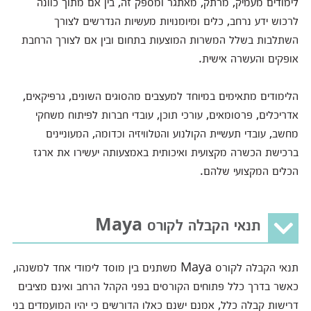
לימודים מעמיק, מרתק, מאתגר ומספק זה, בין אם מתוך כוונה
לרכוש ידע נרחב, כלים ומיומנויות מעשיות הנדרשים לצורך
השתלבות בשלל המשרות המוצעות בתחום ובין אם לצורך הרחבת
אופקים והעשרה אישית.
הלימודים מתאימים במיוחד למעצבים מהסוגים השונים, גרפיקאים,
אדריכלים, פרסומאים, עורכי תוכן, עובדי חברות לפיתוח משחקי
מחשב, עובדי תעשיית הקולנוע והטלוויזיה וכדומה, המעוניינים
ברכישת הכשרה מקצועית ואיכותית באמצעותה יעשירו את ארגז
הכלים המקצועי שלהם.
תנאי הקבלה לקורס Maya
תנאי הקבלה לקורס Maya משתנים בין מוסד לימודי אחד למשנהו,
כאשר בדרך כלל פתוחים הקורסים בפני הקהל הרחב ואינם מציבים
דרישות קבלה כלל, אמנם ישנם כאלו הדורשים כי יהיו המועמדים בני