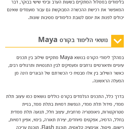
בלימודים במסלול המתקיים בשעות הערב ובימי שישי בבוקר, דבר
המאפשר את רכישת ההכשרה המבוקשת גם עבור מועמדים שאינם
יכולים לפנות את יומם לטובת הלימודים מסיבות שונות.
נושאי הלימוד בקורס Maya
במהלך לימודי הקורס בנושא Maya מתקיים שילוב בין תכנים
עיוניים ותיאורטיים נרחבים ומעמיקים לבין התנסויות ותרגולים רבים,
כאשר השילוב בין אלו מבטיח כי הכשרתם של הבוגרים הינה מן
המעלה הראשונה.
בדרך כלל, התכנים הנלמדים בקורס כוללים נושאים כמו עיצוב תלת
ממדי, מידול תלת ממדי, הנפשת דמויות בתלת ממד, בניית
סטרוקטורות, גיאומטריה מרחבית, עיצוב חלל, תנועה תלת ממדית
בחלל, הדמיה, אפקטים מיוחדים, יצירת תאורה, בימוי, אפיון דמויות,
רישום, פיסול, אנימציה קלאסית, תוכנת Flash, תוכנת עריכה