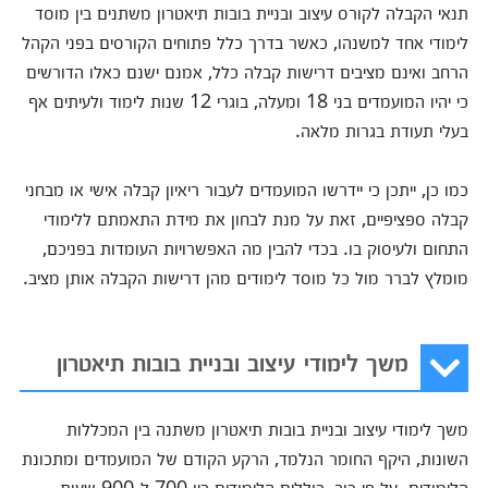
תנאי הקבלה לקורס עיצוב ובניית בובות תיאטרון משתנים בין מוסד
לימודי אחד למשנהו, כאשר בדרך כלל פתוחים הקורסים בפני הקהל
הרחב ואינם מציבים דרישות קבלה כלל, אמנם ישנם כאלו הדורשים
כי יהיו המועמדים בני 18 ומעלה, בוגרי 12 שנות לימוד ולעיתים אף
בעלי תעודת בגרות מלאה.
כמו כן, ייתכן כי יידרשו המועמדים לעבור ריאיון קבלה אישי או מבחני
קבלה ספציפיים, זאת על מנת לבחון את מידת התאמתם ללימודי
התחום ולעיסוק בו. בכדי להבין מה האפשרויות העומדות בפניכם,
מומלץ לברר מול כל מוסד לימודים מהן דרישות הקבלה אותן מציב.
משך לימודי עיצוב ובניית בובות תיאטרון
משך לימודי עיצוב ובניית בובות תיאטרון משתנה בין המכללות
השונות, היקף החומר הנלמד, הרקע הקודם של המועמדים ומתכונת
הלימודים. על פי רוב, כוללים הלימודים בין 700 ל-900 שעות