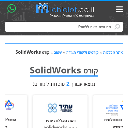
אתר מכללות
»
קורסים ולימודי תעודה
»
עיצוב
»
קורס SolidWorks
קורס SolidWorks
נמצאו עבורך
2
מוסדות לימודים:
כנולוגית
המכללה הטכנול
רשת מכללות עתיד
שבע
באר-שבע
קורס Solidworks