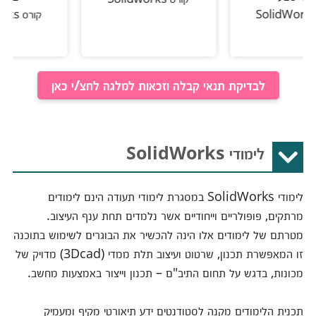
קורס SolidWorks
לבדיקת תנאי קבלה וזכאות למלגה לחצ/י כאן
לימודי SolidWorks
לימודי SolidWorks במסגרת לימודי תעודה הינם לימודים
מרתקים, פופולריים וייחודיים אשר נלמדים תחת ענף העיצוב.
מטרתם של לימודים אלו הינה להכשיר את הבוגרים לשימוש בתוכנה
זו המאפשרת תכנון, שרטוט ועיצוב תלת ממדי (3Dcad) מדויק של
מכונות, בדגש על תחום התיב"ם – תכנון וייצור באמצעות מחשב.
תכנית הלימודים מקנה לסטודנטים ידע תיאורטי מקיף ומעמיק