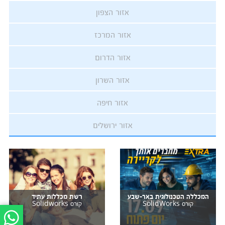
אזור הצפון
אזור המרכז
אזור הדרום
אזור השרון
אזור חיפה
אזור ירושלים
המכללה הטכנולוגית באר-שבע
רשת מכללות עתיד
קורס SolidWorks
קורס Solidworks