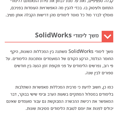
קבלה ספציפיים, זאת על מנת לבחון את מידת התאמתם ללימודי
התחום ולעיסוק בו. בכדי להבין מה האפשרויות העומדות בפניכם,
מומלץ לברר מול כל מוסד לימודים מהן דרישות הקבלה אותן מציב.
משך לימודי SolidWorks
משך לימודי SolidWorks משתנה בין המכללות השונות, היקף
החומר הנלמד, הרקע הקודם של המועמדים ומתכונת הלימודים. על
פי רוב, נפרשים הלימודים על פני תקופת זמן הנעה בין חודשים
ספורים לבין שנה.
כמו כן, חשוב לדעת כי מרבית המכללות מאפשרות השתלבות
בלימודים במסלול המתקיים בשעות הערב ובימי שישי בבוקר, דבר
המאפשר את רכישת ההכשרה המבוקשת גם עבור מועמדים שאינם
יכולים לפנות את יומם לטובת הלימודים מסיבות שונות.