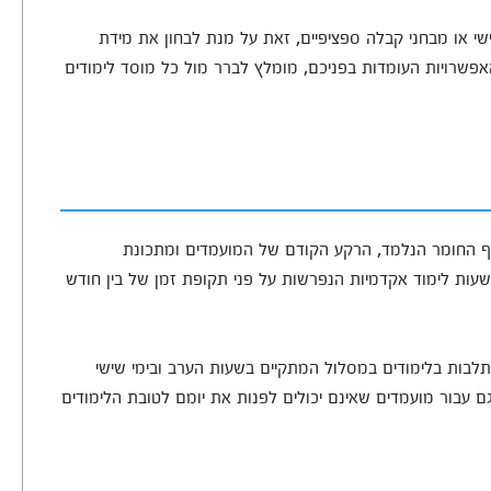
אישי או מבחני קבלה ספציפיים, זאת על מנת לבחון את מידת
אפשרויות העומדות בפניכם, מומלץ לברר מול כל מוסד לימודים
קף החומר הנלמד, הרקע הקודם של המועמדים ומתכונת
ימודים. על פי רוב, כוללים הלימודים בין 10 ל-100 שעות לימוד אקדמיות הנפרשות על פני תקופת זמן של בין חודש
לבות בלימודים במסלול המתקיים בשעות הערב ובימי שישי
בור מועמדים שאינם יכולים לפנות את יומם לטובת הלימודים