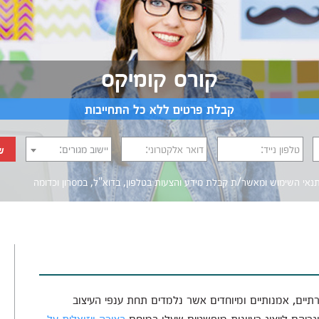
קורס קומיקס
קבלת פרטים ללא כל התחייבות
טלפון נייד:
דואר אלקטרוני:
יישוב מגורים:
ש
נאי השימוש
ומאשר/ת קבלת מידע והצעות בטלפון, בדוא"ל, במסרון וכדומה‎‎
רתיים, אמנותיים ומיוחדים אשר נלמדים תחת ענפי העיצוב
ריהם לייצוג רעיונות מופשטים שעלו במוחם
בצורה ויזואלית על