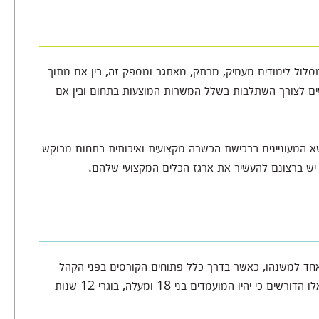
מסלול לימודים מעמיק, מרתק, מאתגר ומספק זה, בין אם מתוך
רשים לצורך השתלבות בשלל המשרות המוצעות בתחום ובין אם
ושא המעוניינים ברכישת הכשרה מקצועית ואיכותית בתחום מבוקש
שר יש ברצונם להעשיר את ארגז הכלים המקצועי שלהם.
אחד למשנהו, כאשר בדרך כלל פתוחים הקורסים בפני הקהל
הרחב ואינם מציבים דרישות קבלה כלל, אמנם ישנם כאלו הדורשים כי יהיו המועמדים בני 18 ומעלה, בוגרי 12 שנות