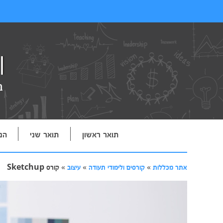
תואר ראשון
תואר שני
הנ
אתר מכללות
»
קורסים ולימודי תעודה
»
עיצוב
»
קורס Sketchup