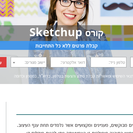
קורס Sketchup
קבלת פרטים ללא כל התחייבות
טלפון נייד:
דואר אלקטרוני:
יישוב מגורים:
ש
נאי השימוש
ומאשר/ת קבלת מידע והצעות בטלפון, בדוא"ל, במסרון וכדומה‎‎
ינם לימודים מבוקשים, מעניינים ומקצועיים אשר נלמדים תחת ענף העיצוב.
וש בתוכנה פופולרית זו באמצעותה ניתן לבנות מודלים דו