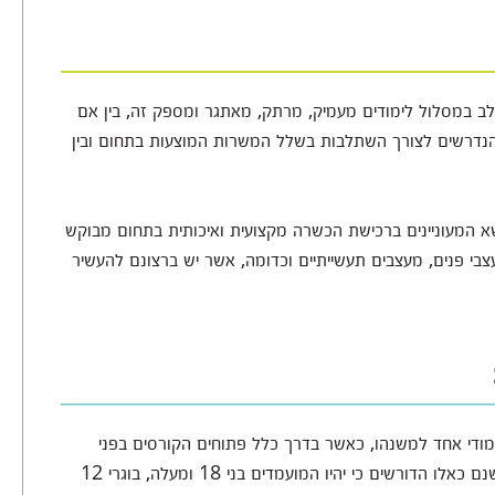
מעוניינים להשתלב במסלול לימודים מעמיק, מרתק, מאתגר ומספק זה, בין אם
ת הנדרשים לצורך השתלבות בשלל המשרות המוצעות בתחום ובין
ושא המעוניינים ברכישת הכשרה מקצועית ואיכותית בתחום מבוקש
עצבי פנים, מעצבים תעשייתיים וכדומה, אשר יש ברצונם להעשיר
 משתנים בין מוסד לימודי אחד למשנהו, כאשר בדרך כלל פתוחים הקורסים בפני
הקהל הרחב ואינם מציבים דרישות קבלה כלל, אמנם ישנם כאלו הדורשים כי יהיו המועמדים בני 18 ומעלה, בוגרי 12