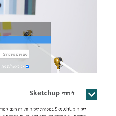
שם ושם משפחה:
אני מאשר/ת את
ת
לימודי Sketchup
לימודי SketchUp במסגרת לימודי תעודה ה
מטרתם של לימודים אלו הינה להכשיר את בוגריהם לשימ